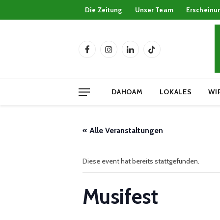
Die Zeitung
Unser Team
Erscheinu
Facebook
Instagram
LinkedIn
TikTok
DAHOAM
LOKALES
WI
« Alle Veranstaltungen
Diese event hat bereits stattgefunden.
Musifest