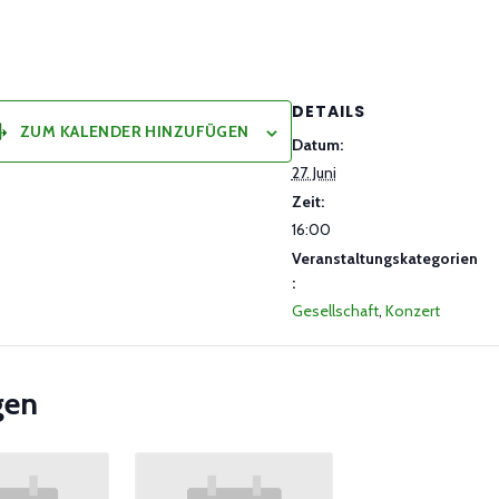
DETAILS
ZUM KALENDER HINZUFÜGEN
Datum:
27. Juni
Zeit:
16:00
Veranstaltungskategorien
:
Gesellschaft
,
Konzert
gen