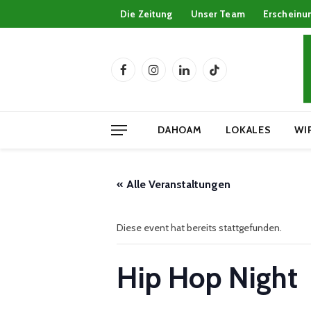
Die Zeitung
Unser Team
Erscheinu
Facebook
Instagram
LinkedIn
TikTok
DAHOAM
LOKALES
WI
« Alle Veranstaltungen
Diese event hat bereits stattgefunden.
Hip Hop Night