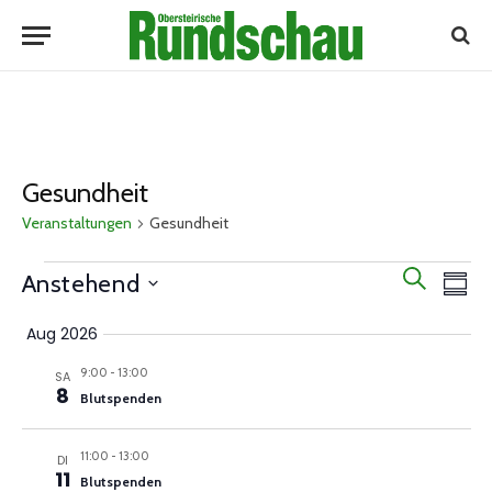
Gesundheit
Veranstaltungen
Gesundheit
Ver
Veranstaltungen
Veranst
SUCHE
Anstehend
ÜBER
Ans
Suche
Select
Nav
Aug 2026
date.
und
9:00
-
13:00
Ansicht
SA
8
Blutspenden
Navigat
11:00
-
13:00
DI
11
Blutspenden