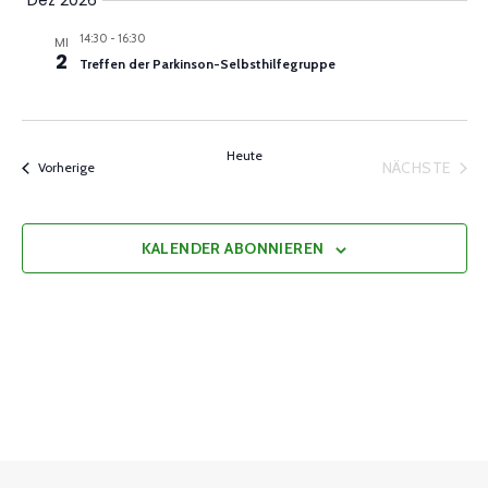
Dez 2026
14:30
-
16:30
MI
2
Treffen der Parkinson-Selbsthilfegruppe
Heute
NÄCHSTE
Veranstaltungen
Vorherige
VERANST
KALENDER ABONNIEREN