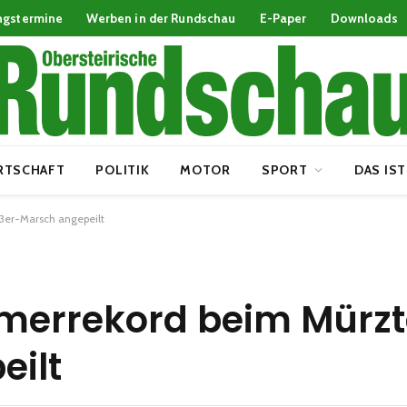
ngstermine
Werben in der Rundschau
E-Paper
Downloads
RTSCHAFT
POLITIK
MOTOR
SPORT
DAS IST
3er-Marsch angepeilt
merrekord beim Mürzt
eilt