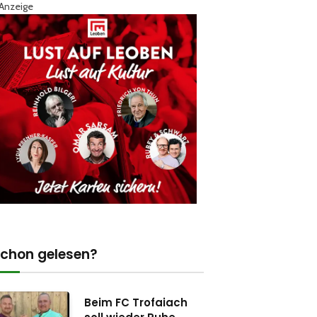
Anzeige
chon gelesen?
Beim FC Trofaiach