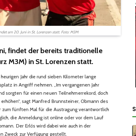
ndet am 20. Juni in St. Lorenzen statt. Foto: M3M
 findet der bereits traditionelle
rz M3M) in St. Lorenzen statt.
eurigen Jahr die rund sieben Kilometer lange
isplatz in Angriff nehmen. „Im vergangenen Jahr
d sorgten für einen neuen Teilnehmerrekord, doch
 erhöhen“, sagt Manfred Brunnsteiner, Obmann des
S
r zum fünften Mal für die Austragung verantwortlich
lich, die Anmeldung ist online oder vor dem Lauf
Obmann. Der Erlös wird dabei wie auch in der
n Zweck zur Verfügung gestellt.