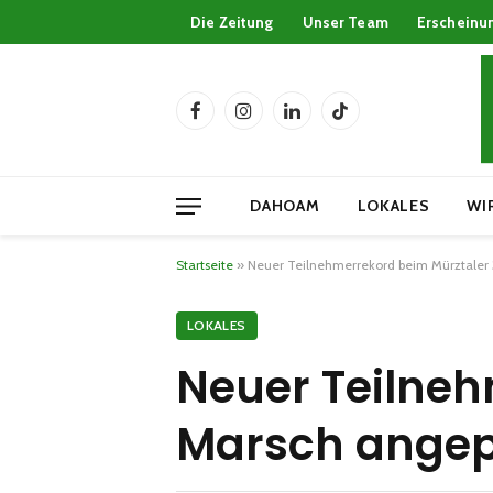
Die Zeitung
Unser Team
Erscheinu
Facebook
Instagram
LinkedIn
TikTok
DAHOAM
LOKALES
WI
Startseite
»
Neuer Teilnehmerrekord beim Mürztaler 
LOKALES
Neuer Teilneh
Marsch angep