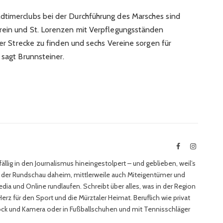
dtimerclubs bei der Durchführung des Marsches sind
arein und St. Lorenzen mit Verpflegungsständen
 der Strecke zu finden und sechs Vereine sorgen für
 sagt Brunnsteiner.
Facebook
Instagra
ällig in den Journalismus hineingestolpert – und geblieben, weil’s
ei der Rundschau daheim, mittlerweile auch Miteigentümer und
edia und Online rundlaufen. Schreibt über alles, was in der Region
rz für den Sport und die Mürztaler Heimat. Beruflich wie privat
ock und Kamera oder in Fußballschuhen und mit Tennisschläger