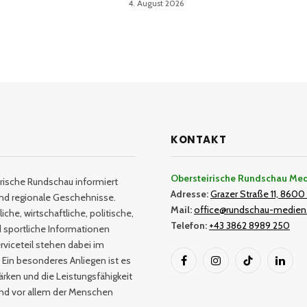
4. August 2026
KONTAKT
Obersteirische Rundschau Me
rische Rundschau informiert
Adresse:
Grazer Straße 11, 8600 
und regionale Geschehnisse.
Mail:
office@rundschau-medien
iche, wirtschaftliche, politische,
Telefon:
+43 3862 8989 250
nd sportliche Informationen
rviceteil stehen dabei im
 Ein besonderes Anliegen ist es
Facebook
Instagram
TikTok
Linked
tärken und die Leistungsfähigkeit
und vor allem der Menschen