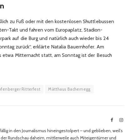
en
eßlich zu Fuß oder mit den kostenlosen Shuttlebussen
uten-Takt und fahren vom Europaplatz, Stadion-
park auf die Burg und natürlich auch wieder bis 24
nntag zurück“, erklärte Natalia Bauernhofer. Am
s etwa Mitternacht statt, am Sonntag ist der Besuch
fenberger Ritterfest
Mätthaus Bachernegg
Facebook
Instagra
ällig in den Journalismus hineingestolpert – und geblieben, weil’s
ei der Rundschau daheim, mittlerweile auch Miteigentümer und