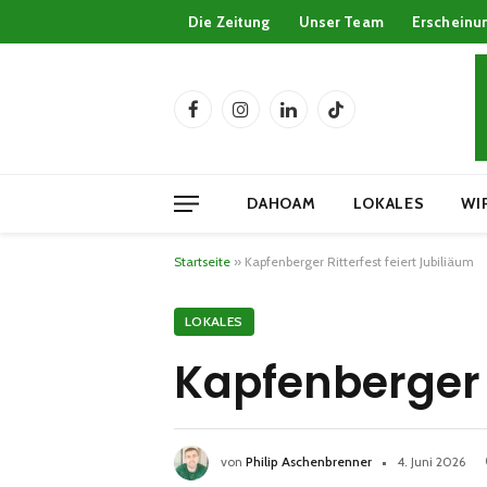
Die Zeitung
Unser Team
Erscheinu
Facebook
Instagram
LinkedIn
TikTok
DAHOAM
LOKALES
WI
Startseite
»
Kapfenberger Ritterfest feiert Jubiliäum
LOKALES
Kapfenberger R
von
Philip Aschenbrenner
4. Juni 2026