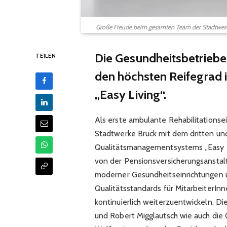
Große Freude beim gesamten Team der Stadtwerk
Die Gesundheitsbetriebe
TEILEN
den höchsten Reifegrad
„Easy Living“.
Als erste ambulante Rehabilitationse
Stadtwerke Bruck mit dem dritten un
Qualitätsmanagementsystems „Easy Li
von der Pensionsversicherungsanstalt
moderner Gesundheitseinrichtungen um
Qualitätsstandards für MitarbeiterIn
kontinuierlich weiterzuentwickeln. 
und Robert Migglautsch wie auch die 