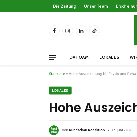
Die Zeitung
Unser Team
Erscheinu
Facebook
Instagram
LinkedIn
TikTok
DAHOAM
LOKALES
WI
Startseite
»
Hohe Auszeichnung für Physio und Reha
LOKALES
Hohe Auszeich
von
Rundschau Redaktion
12. Juni 2026