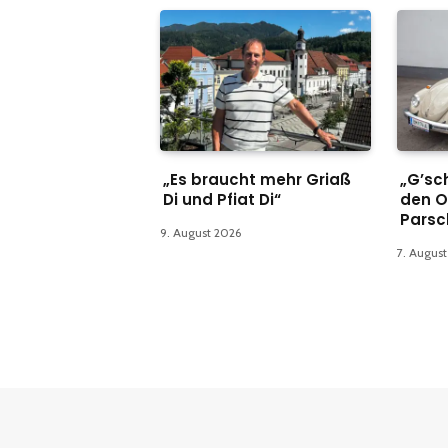
„Es braucht mehr Griaß
„G’sch
Di und Pfiat Di“
den O
Parsc
9. August 2026
7. Augus