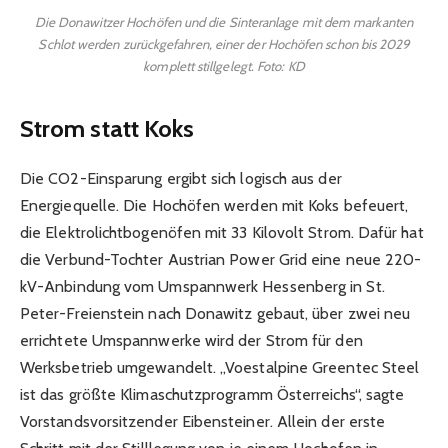
Die Donawitzer Hochöfen und die Sinteranlage mit dem markanten
Schlot werden zurückgefahren, einer der Hochöfen schon bis 2029
komplett stillgelegt. Foto: KD
Strom statt Koks
Die CO2-Einsparung ergibt sich logisch aus der
Energiequelle. Die Hochöfen werden mit Koks befeuert,
die Elektrolichtbogenöfen mit 33 Kilovolt Strom. Dafür hat
die Verbund-Tochter Austrian Power Grid eine neue 220-
kV-Anbindung vom Umspannwerk Hessenberg in St.
Peter-Freienstein nach Donawitz gebaut, über zwei neu
errichtete Umspannwerke wird der Strom für den
Werksbetrieb umgewandelt. „Voestalpine Greentec Steel
ist das größte Klimaschutzprogramm Österreichs“, sagte
Vorstandsvorsitzender Eibensteiner. Allein der erste