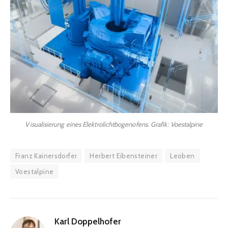
Visualisierung eines Elektrolichtbogenofens. Grafik: Voestalpine
Franz Kainersdorfer
Herbert Eibensteiner
Leoben
Voestalpine
Karl Doppelhofer