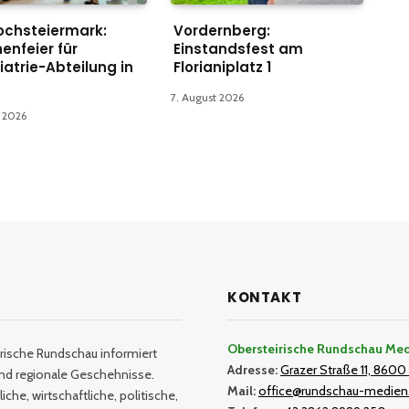
ochsteiermark:
Vordernberg:
enfeier für
Einstandsfest am
iatrie-Abteilung in
Florianiplatz 1
7. August 2026
t 2026
KONTAKT
Obersteirische Rundschau Me
rische Rundschau informiert
Adresse:
Grazer Straße 11, 8600 
und regionale Geschehnisse.
Mail:
office@rundschau-medien
iche, wirtschaftliche, politische,