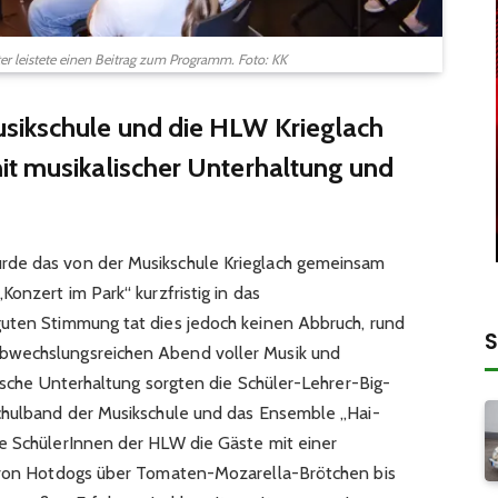
er leistete einen Beitrag zum Programm. Foto: KK
sikschule und die HLW Krieglach
it musikalischer Unterhaltung und
rde das von der Musikschule Krieglach gemeinsam
Konzert im Park“ kurzfristig in das
guten Stimmung tat dies jedoch keinen Abbruch, rund
S
bwechslungsreichen Abend voller Musik und
lische Unterhaltung sorgten die Schüler-Lehrer-Big-
Schulband der Musikschule und das Ensemble „Hai-
e SchülerInnen der HLW die Gäste mit einer
e von Hotdogs über Tomaten-Mozarella-Brötchen bis