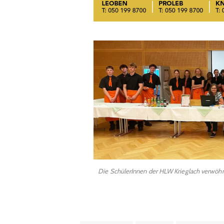
Die SchülerInnen der HLW Krieglach verwöhnt