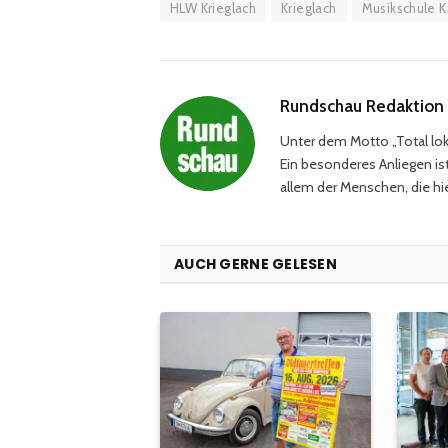
HLW Krieglach
Krieglach
Musikschule K
Rundschau Redaktion
Unter dem Motto „Total loka
Ein besonderes Anliegen ist
allem der Menschen, die hie
AUCH GERNE GELESEN