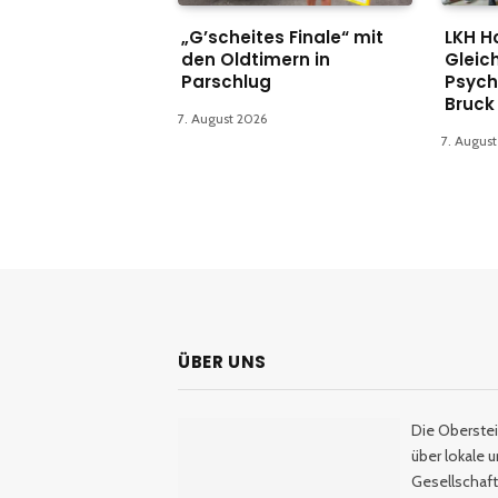
„G’scheites Finale“ mit
LKH H
den Oldtimern in
Gleich
Parschlug
Psych
Bruck
7. August 2026
7. Augus
ÜBER UNS
Die Oberstei
über lokale 
Gesellschaftl