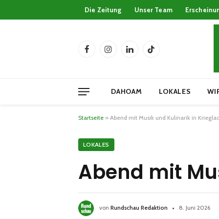
Die Zeitung
Unser Team
Erscheinu
Facebook
Instagram
LinkedIn
TikTok
DAHOAM
LOKALES
WI
Startseite
»
Abend mit Musik und Kulinarik in Kriegla
LOKALES
Abend mit Mus
von
Rundschau Redaktion
8. Juni 2026