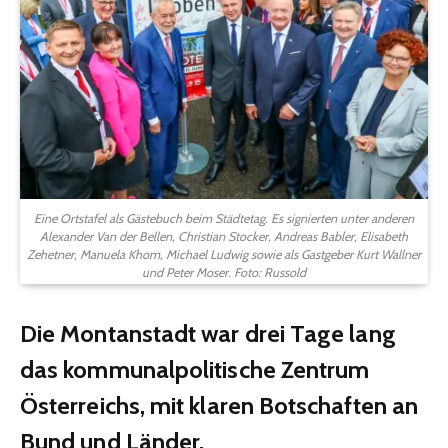
Eine Ortstafel als Gästebuch beim Städtetag. Es signierten unter anderen
Alexander Van der Bellen, Christian Stocker, Andreas Babler, Elisabeth
Zehetner, Manuela Khom, Michael Ludwig sowie als Gastgeber Kurt Wallner
und Peter Moser. Foto: Russold
Die Montanstadt war drei Tage lang
das kommunalpolitische Zentrum
Österreichs
, mit klaren Botschaften an
Bund und Länder.