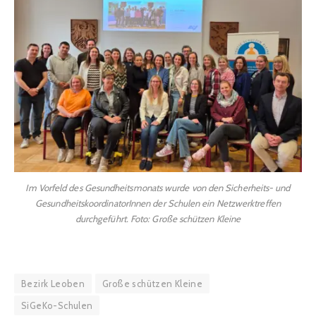
Im Vorfeld des Gesundheitsmonats wurde von den Sicherheits- und
GesundheitskoordinatorInnen der Schulen ein Netzwerktreffen
durchgeführt. Foto: Große schützen Kleine
Bezirk Leoben
Große schützen Kleine
SiGeKo-Schulen