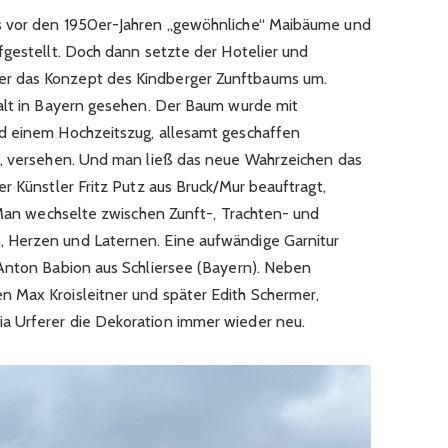
s vor den 1950er-Jahren „gewöhnliche“ Maibäume und
fgestellt. Doch dann setzte der Hotelier und
r das Konzept des Kindberger Zunftbaums um.
halt in Bayern gesehen. Der Baum wurde mit
d einem Hochzeitszug, allesamt geschaffen
h, versehen. Und man ließ das neue Wahrzeichen das
r Künstler Fritz Putz aus Bruck/Mur beauftragt,
. Man wechselte zwischen Zunft-, Trachten- und
 Herzen und Laternen. Eine aufwändige Garnitur
Anton Babion aus Schliersee (Bayern). Neben
 Max Kroisleitner und später Edith Schermer,
a Urferer die Dekoration immer wieder neu.