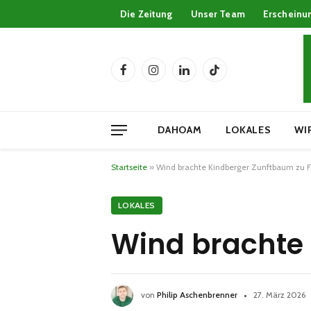
Die Zeitung
Unser Team
Erscheinu
Facebook
Instagram
LinkedIn
TikTok
DAHOAM
LOKALES
WI
Startseite
»
Wind brachte Kindberger Zunftbaum zu F
LOKALES
Wind brachte 
von
Philip Aschenbrenner
27. März 2026