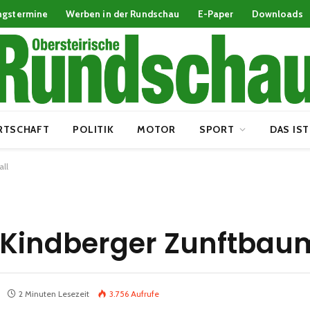
ngstermine
Werben in der Rundschau
E-Paper
Downloads
RTSCHAFT
POLITIK
MOTOR
SPORT
DAS IST
all
Kindberger Zunftbaum
2 Minuten Lesezeit
3.756
Aufrufe