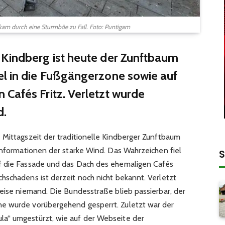
am durch eine Sturmböe zu Fall. Foto: Puntigam
 Kindberg ist heute der Zunftbaum
el in die Fußgängerzone sowie auf
Cafés Fritz. Verletzt wurde
d.
 Mittagszeit der traditionelle Kindberger Zunftbaum
 Informationen der starke Wind. Das Wahrzeichen fiel
S
f die Fassade und das Dach des ehemaligen Cafés
hschadens ist derzeit noch nicht bekannt. Verletzt
weise niemand. Die Bundesstraße blieb passierbar, der
e wurde vorübergehend gesperrt. Zuletzt war der
a“ umgestürzt, wie auf der Webseite der