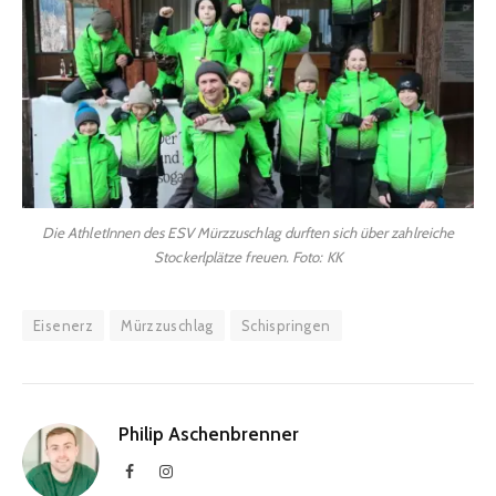
Die AthletInnen des ESV Mürzzuschlag durften sich über zahlreiche
Stockerlplätze freuen. Foto: KK
Eisenerz
Mürzzuschlag
Schispringen
Philip Aschenbrenner
Facebook
Instagram