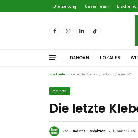
Die Zeitung
Unser Team
Erscheinu
Facebook
Instagram
LinkedIn
TikTok
DAHOAM
LOKALES
WI
Startseite
»
Die letzte Klebevignette ist „feuerrot“
MOTOR
Die letzte Kleb
von
Rundschau Redaktion
1. Jänner 2026