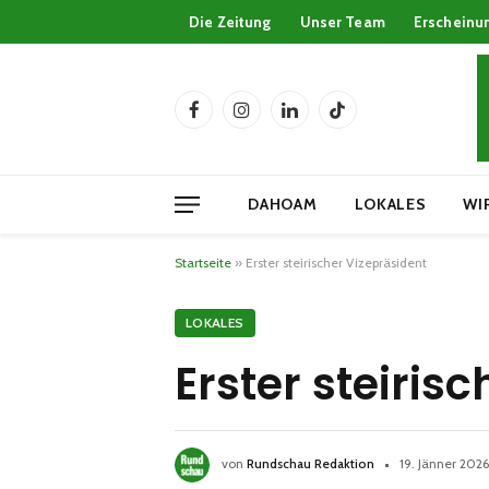
Die Zeitung
Unser Team
Erscheinu
Facebook
Instagram
LinkedIn
TikTok
DAHOAM
LOKALES
WI
Startseite
»
Erster steirischer Vizepräsident
LOKALES
Erster steiris
von
Rundschau Redaktion
19. Jänner 2026