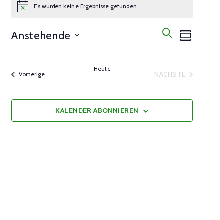
Es wurden keine Ergebnisse gefunden.
Notice
Veranst
Veranstalt
SUCHE
Anstehende
ÜBERSICH
Ansicht
Suche
Select
Navigat
date.
und
Heute
NÄCHSTE
Veranstaltungen
Vorherige
VERANSTALTU
Ansichten,
Navigation
KALENDER ABONNIEREN