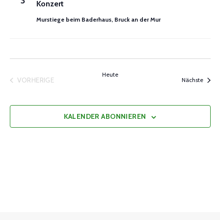
3
Konzert
Murstiege beim Baderhaus, Bruck an der Mur
Heute
VORHERIGE
Veran
Nächste
VERANSTALTUNGEN
KALENDER ABONNIEREN