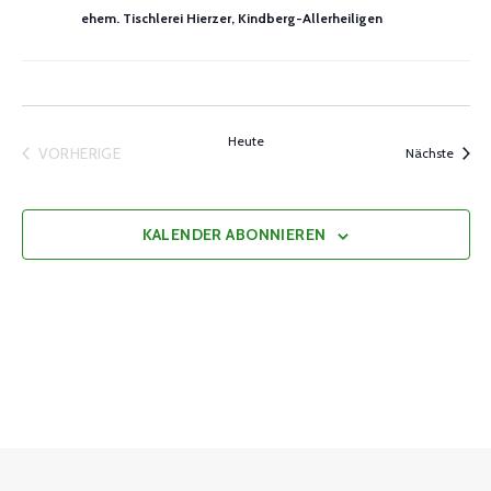
ehem. Tischlerei Hierzer, Kindberg-Allerheiligen
Heute
VORHERIGE
Veran
Nächste
VERANSTALTUNGEN
KALENDER ABONNIEREN