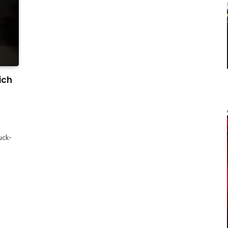
ich
uck-