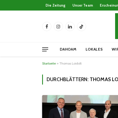
Die Zeitung
Unser Team
Erscheinu
Facebook
Instagram
LinkedIn
TikTok
DAHOAM
LOKALES
WI
Startseite
»
Thomas Loidolt
DURCHBLÄTTERN:
THOMAS LO