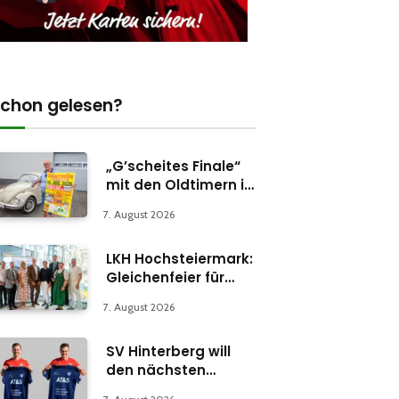
chon gelesen?
„G’scheites Finale“
mit den Oldtimern in
Parschlug
7. August 2026
LKH Hochsteiermark:
Gleichenfeier für
Psychiatrie-
7. August 2026
Abteilung in Bruck
SV Hinterberg will
den nächsten
Schritt machen