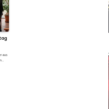
tag
er aus
en…