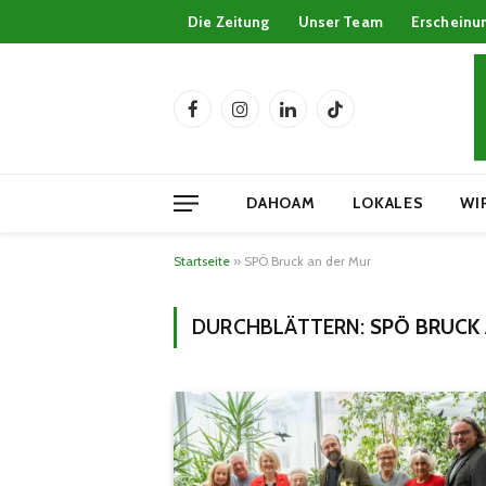
Die Zeitung
Unser Team
Erscheinu
Facebook
Instagram
LinkedIn
TikTok
DAHOAM
LOKALES
WI
Startseite
»
SPÖ Bruck an der Mur
DURCHBLÄTTERN:
SPÖ BRUCK