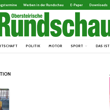
ngstermine
Werben in der Rundschau
E-Paper
Downloads
RTSCHAFT
POLITIK
MOTOR
SPORT
DAS IST
TION