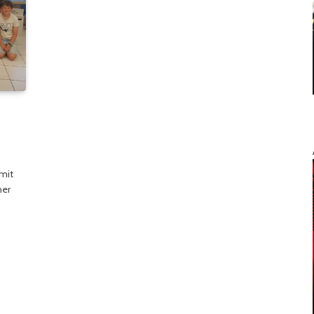
mit
her