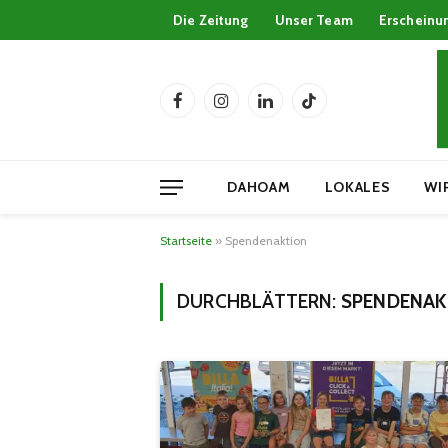
Die Zeitung
Unser Team
Erscheinu
Facebook
Instagram
LinkedIn
TikTok
DAHOAM
LOKALES
WI
Startseite
»
Spendenaktion
DURCHBLÄTTERN:
SPENDENAK