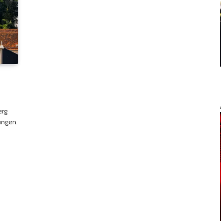
erg
ungen.