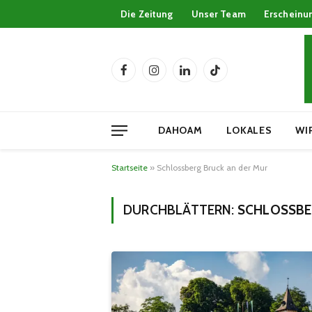
Die Zeitung
Unser Team
Erscheinu
Facebook
Instagram
LinkedIn
TikTok
DAHOAM
LOKALES
WI
Startseite
»
Schlossberg Bruck an der Mur
DURCHBLÄTTERN:
SCHLOSSBE