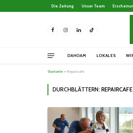
Die Zeitung
Unser Team
Erscheinu
Facebook
Instagram
LinkedIn
TikTok
DAHOAM
LOKALES
WI
Startseite
»
Repaircafe
DURCHBLÄTTERN:
REPAIRCAFE