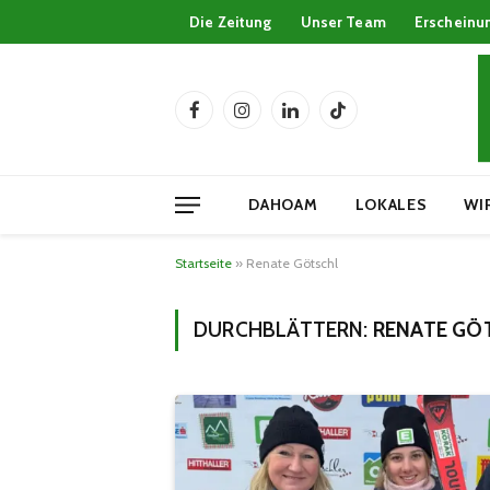
Die Zeitung
Unser Team
Erscheinu
Facebook
Instagram
LinkedIn
TikTok
DAHOAM
LOKALES
WI
Startseite
»
Renate Götschl
DURCHBLÄTTERN:
RENATE GÖ