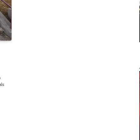
n
als