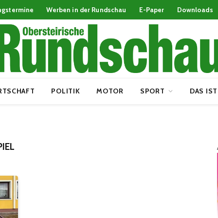
ngstermine
Werben in der Rundschau
E-Paper
Downloads
RTSCHAFT
POLITIK
MOTOR
SPORT
DAS IST
IEL