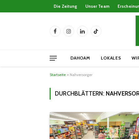
Die Zeitung
Unser Team
Erscheinu
Facebook
Instagram
LinkedIn
TikTok
DAHOAM
LOKALES
WI
Startseite
»
Nahversorger
DURCHBLÄTTERN:
NAHVERSO