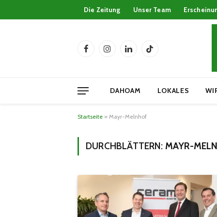
Die Zeitung
Unser Team
Erscheinu
Facebook
Instagram
LinkedIn
TikTok
DAHOAM
LOKALES
WI
Startseite
»
Mayr-Melnhof
DURCHBLÄTTERN:
MAYR-MEL