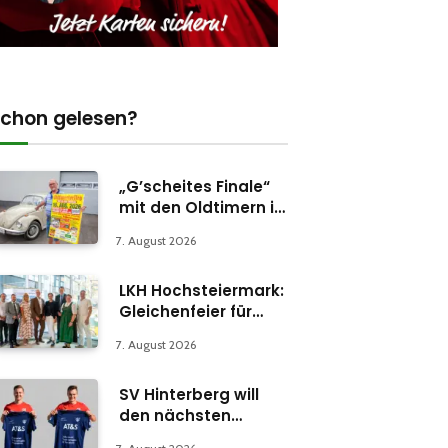
chon gelesen?
„G’scheites Finale“
mit den Oldtimern in
Parschlug
7. August 2026
LKH Hochsteiermark:
Gleichenfeier für
Psychiatrie-
7. August 2026
Abteilung in Bruck
SV Hinterberg will
den nächsten
Schritt machen