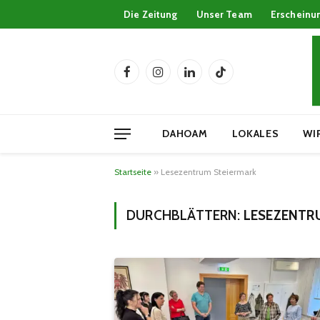
Die Zeitung
Unser Team
Erscheinu
Facebook
Instagram
LinkedIn
TikTok
DAHOAM
LOKALES
WI
Startseite
»
Lesezentrum Steiermark
DURCHBLÄTTERN:
LESEZENTR