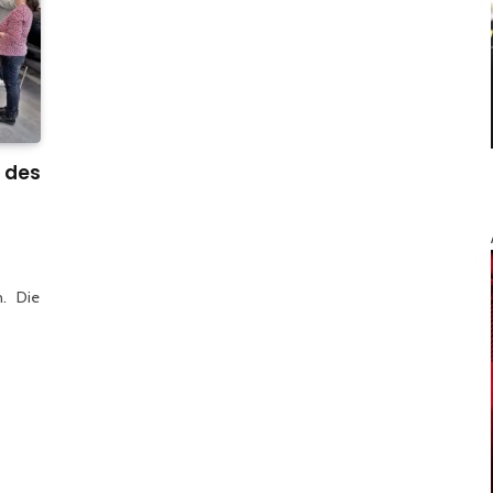
i des
n. Die