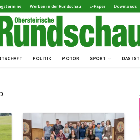
ngstermine
Werben in der Rundschau
E-Paper
Downloads
RTSCHAFT
POLITIK
MOTOR
SPORT
DAS IST
D