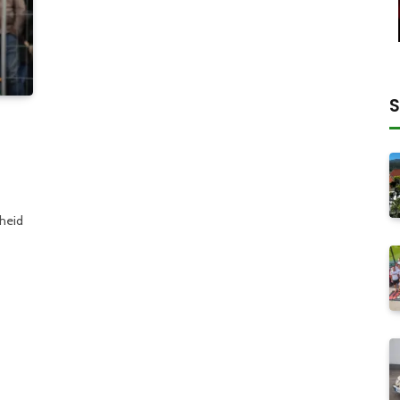
S
heid