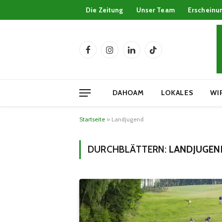
Die Zeitung
Unser Team
Erscheinu
Facebook
Instagram
LinkedIn
TikTok
DAHOAM
LOKALES
WI
Startseite
»
Landjugend
DURCHBLÄTTERN:
LANDJUGEN