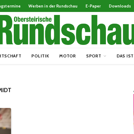
ngstermine
Werben in der Rundschau
E-Paper
Downloads
RTSCHAFT
POLITIK
MOTOR
SPORT
DAS IST
MIDT