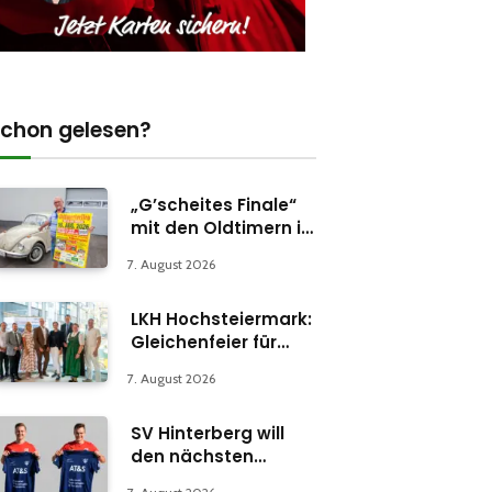
chon gelesen?
„G’scheites Finale“
mit den Oldtimern in
Parschlug
7. August 2026
LKH Hochsteiermark:
Gleichenfeier für
Psychiatrie-
7. August 2026
Abteilung in Bruck
SV Hinterberg will
den nächsten
Schritt machen