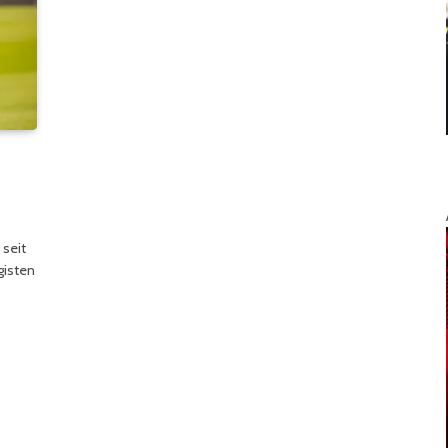
 seit
gisten