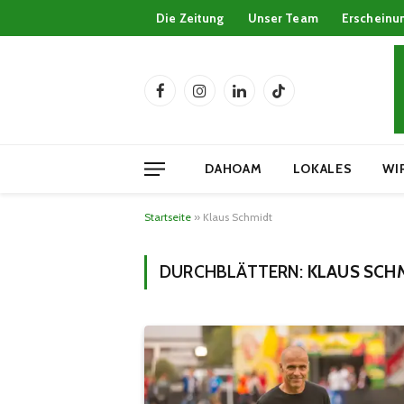
Die Zeitung
Unser Team
Erscheinu
Facebook
Instagram
LinkedIn
TikTok
DAHOAM
LOKALES
WI
Startseite
»
Klaus Schmidt
DURCHBLÄTTERN:
KLAUS SCH