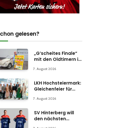
chon gelesen?
„G’scheites Finale“
mit den Oldtimern in
Parschlug
7. August 2026
LKH Hochsteiermark:
Gleichenfeier für
Psychiatrie-
7. August 2026
Abteilung in Bruck
SV Hinterberg will
den nächsten
Schritt machen