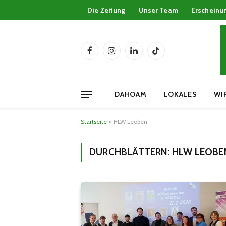
Die Zeitung
Unser Team
Erscheinu
Facebook
Instagram
LinkedIn
TikTok
DAHOAM
LOKALES
WI
Startseite
»
HLW Leoben
DURCHBLÄTTERN:
HLW LEOBE