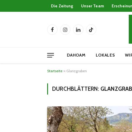
Die Zeitung
Unser Team
Erscheinu
Facebook
Instagram
LinkedIn
TikTok
DAHOAM
LOKALES
WI
Startseite
»
Glanzgraben
DURCHBLÄTTERN:
GLANZGRA