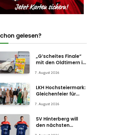
chon gelesen?
„G’scheites Finale“
mit den Oldtimern in
Parschlug
7. August 2026
LKH Hochsteiermark:
Gleichenfeier für
Psychiatrie-
7. August 2026
Abteilung in Bruck
SV Hinterberg will
den nächsten
Schritt machen