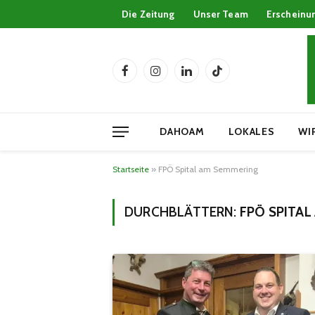
Die Zeitung
Unser Team
Erscheinu
Facebook
Instagram
LinkedIn
TikTok
DAHOAM
LOKALES
WI
Startseite
»
FPÖ Spital am Semmering
DURCHBLÄTTERN:
FPÖ SPITAL