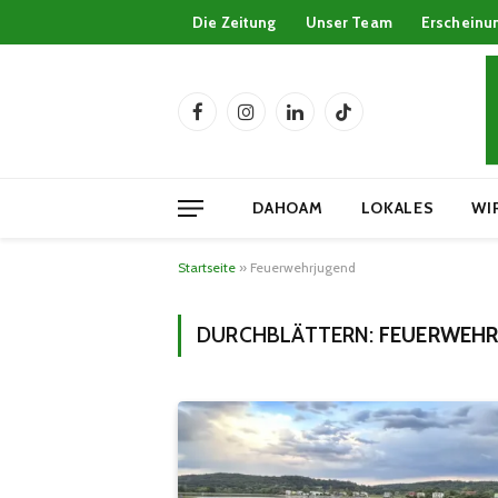
Die Zeitung
Unser Team
Erscheinu
Facebook
Instagram
LinkedIn
TikTok
DAHOAM
LOKALES
WI
Startseite
»
Feuerwehrjugend
DURCHBLÄTTERN:
FEUERWEHR