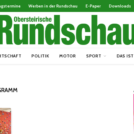
ngstermine
Werben in der Rundschau
E-Paper
Downloads
RTSCHAFT
POLITIK
MOTOR
SPORT
DAS IST
OGRAMM