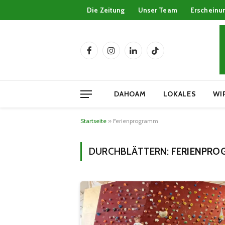
Die Zeitung
Unser Team
Erscheinu
Facebook
Instagram
LinkedIn
TikTok
DAHOAM
LOKALES
WI
Startseite
»
Ferienprogramm
DURCHBLÄTTERN:
FERIENPR