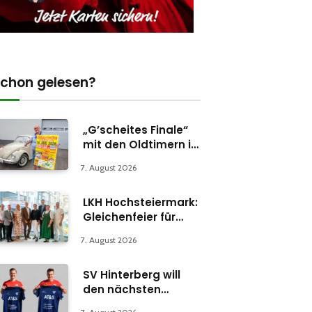
chon gelesen?
„G’scheites Finale“
mit den Oldtimern in
Parschlug
7. August 2026
LKH Hochsteiermark:
Gleichenfeier für
Psychiatrie-
7. August 2026
Abteilung in Bruck
SV Hinterberg will
den nächsten
Schritt machen