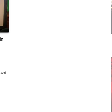
in
Gietl…