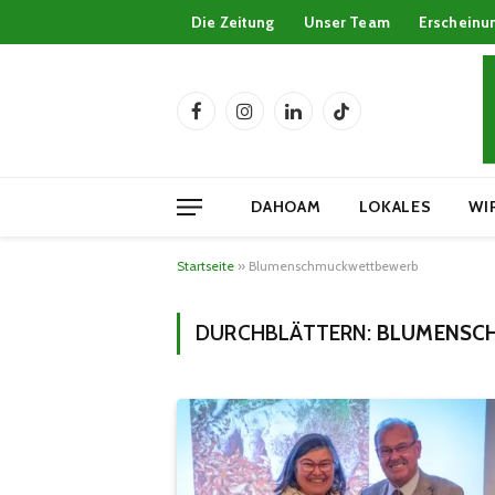
Die Zeitung
Unser Team
Erscheinu
Facebook
Instagram
LinkedIn
TikTok
DAHOAM
LOKALES
WI
Startseite
»
Blumenschmuckwettbewerb
DURCHBLÄTTERN:
BLUMENSC