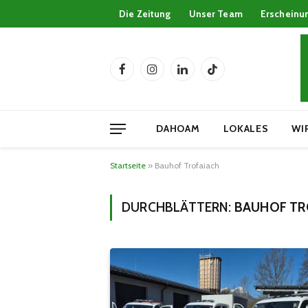
Die Zeitung
Unser Team
Erscheinu
Facebook
Instagram
LinkedIn
TikTok
DAHOAM
LOKALES
WI
Startseite
»
Bauhof Trofaiach
DURCHBLÄTTERN:
BAUHOF TR