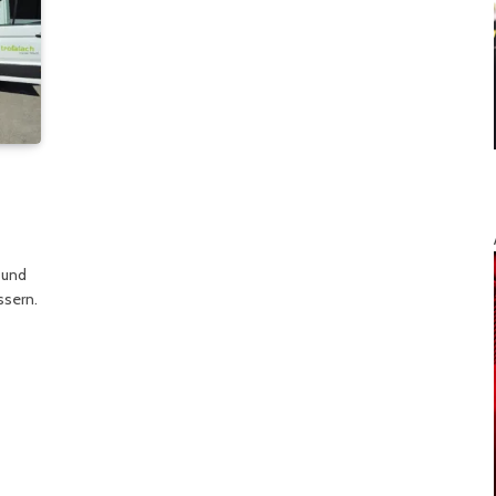
 und
ssern.