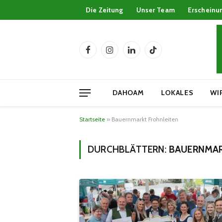
Die Zeitung
Unser Team
Erscheinu
Facebook
Instagram
LinkedIn
TikTok
DAHOAM
LOKALES
WI
Startseite
»
Bauernmarkt Frohnleiten
DURCHBLÄTTERN:
BAUERNMAR