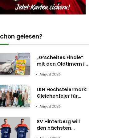
chon gelesen?
„G’scheites Finale“
mit den Oldtimern in
Parschlug
7. August 2026
LKH Hochsteiermark:
Gleichenfeier für
Psychiatrie-
7. August 2026
Abteilung in Bruck
SV Hinterberg will
den nächsten
Schritt machen