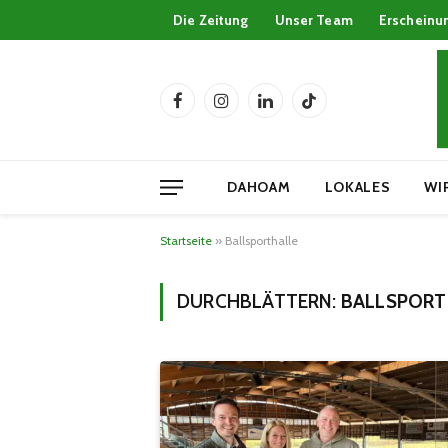
Die Zeitung
Unser Team
Erscheinu
Facebook
Instagram
LinkedIn
TikTok
DAHOAM
LOKALES
WI
Startseite
»
Ballsporthalle
DURCHBLÄTTERN:
BALLSPORT