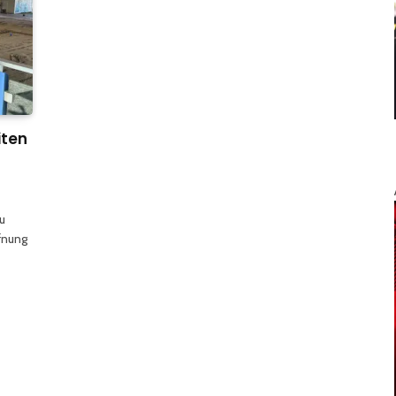
iten
u
ffnung