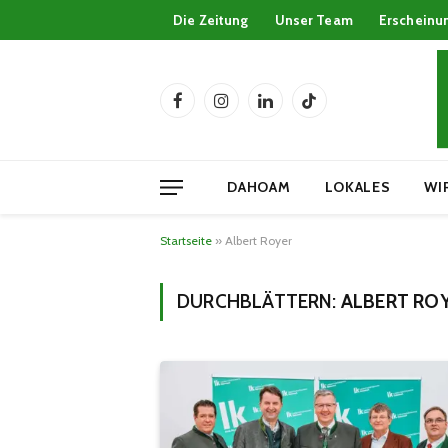
Die Zeitung
Unser Team
Erscheinu
Facebook
Instagram
LinkedIn
TikTok
DAHOAM
LOKALES
WI
Startseite
»
Albert Royer
DURCHBLÄTTERN:
ALBERT RO