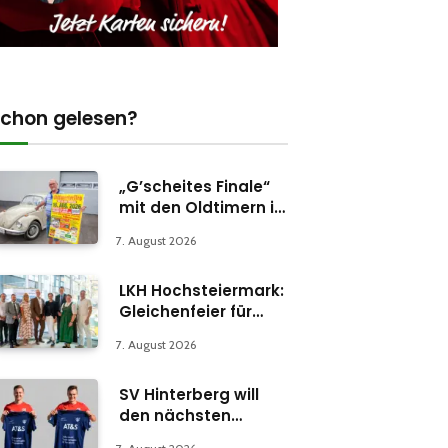
chon gelesen?
„G’scheites Finale“
mit den Oldtimern in
Parschlug
7. August 2026
LKH Hochsteiermark:
Gleichenfeier für
Psychiatrie-
7. August 2026
Abteilung in Bruck
SV Hinterberg will
den nächsten
Schritt machen