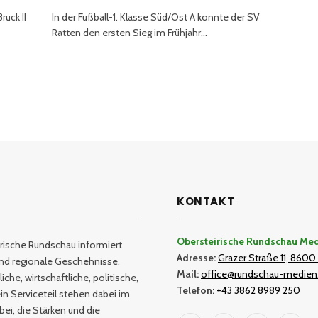
ruck II
In der Fußball-1. Klasse Süd/Ost A konnte der SV
Ratten den ersten Sieg im Frühjahr…
KONTAKT
Obersteirische Rundschau Me
rische Rundschau informiert
Adresse:
Grazer Straße 11, 8600 
und regionale Geschehnisse.
Mail:
office@rundschau-medien
iche, wirtschaftliche, politische,
Telefon:
+43 3862 8989 250
in Serviceteil stehen dabei im
bei, die Stärken und die