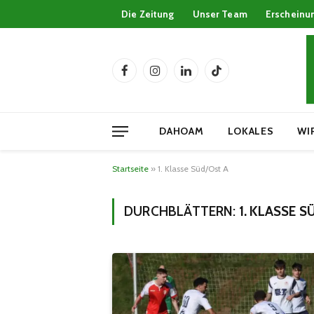
Die Zeitung
Unser Team
Erscheinu
Facebook
Instagram
LinkedIn
TikTok
DAHOAM
LOKALES
WI
Startseite
»
1. Klasse Süd/Ost A
DURCHBLÄTTERN:
1. KLASSE 