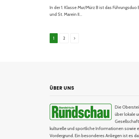
In der 1. Klasse Mur/Mürz B ist das Führungsduo B
und St. Marein II…
Weiter
1
2
ÜBER UNS
Die Oberstei
über lokale 
Gesellschaftl
kulturelle und sportliche Informationen sowie e
Vordergrund. Ein besonderes Anliegen ist es da