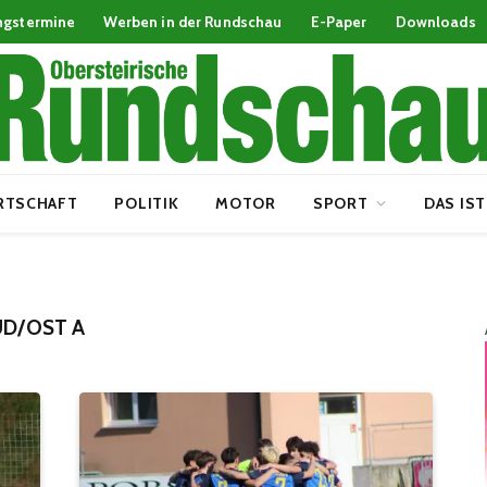
ngstermine
Werben in der Rundschau
E-Paper
Downloads
RTSCHAFT
POLITIK
MOTOR
SPORT
DAS IST
SÜD/OST A