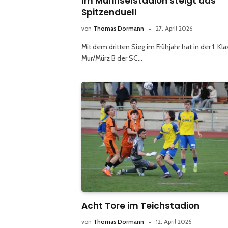
Im Murinselstadion steigt das
Spitzenduell
von
Thomas Dormann
27. April 2026
Mit dem dritten Sieg im Frühjahr hat in der 1. Kl
Mur/Mürz B der SC…
Acht Tore im Teichstadion
von
Thomas Dormann
12. April 2026