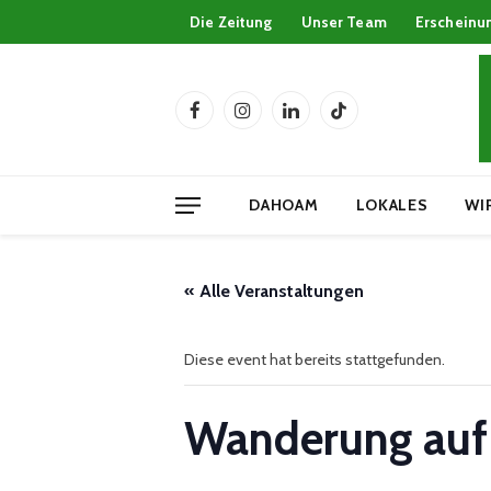
Die Zeitung
Unser Team
Erscheinu
Facebook
Instagram
LinkedIn
TikTok
DAHOAM
LOKALES
WI
« Alle Veranstaltungen
Diese event hat bereits stattgefunden.
Wanderung auf