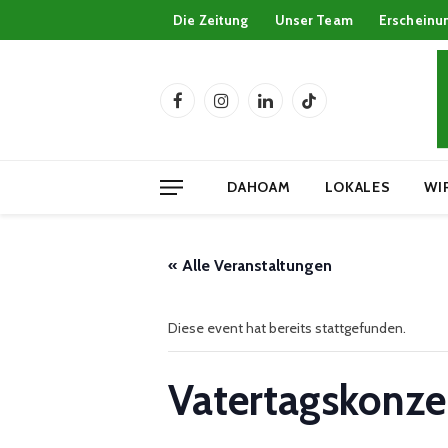
Die Zeitung
Unser Team
Erscheinu
Facebook
Instagram
LinkedIn
TikTok
DAHOAM
LOKALES
WI
« Alle Veranstaltungen
Diese event hat bereits stattgefunden.
Vatertagskonze