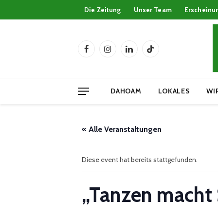
Die Zeitung
Unser Team
Erscheinu
Facebook
Instagram
LinkedIn
TikTok
DAHOAM
LOKALES
WI
« Alle Veranstaltungen
Diese event hat bereits stattgefunden.
„Tanzen macht