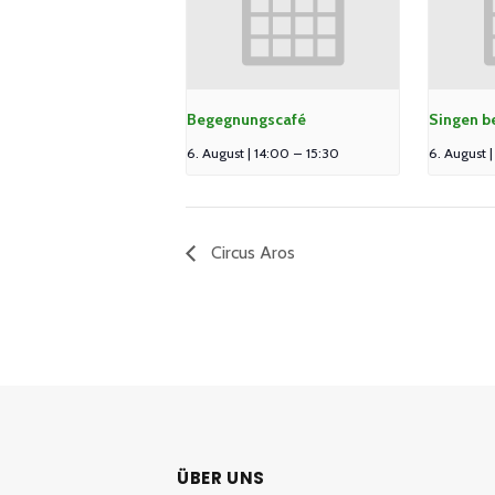
Begegnungscafé
Singen b
6. August | 14:00
–
15:30
6. August 
Circus Aros
ÜBER UNS