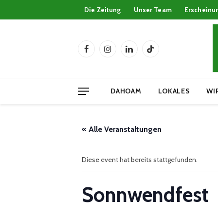
Die Zeitung
Unser Team
Erscheinu
Facebook
Instagram
LinkedIn
TikTok
DAHOAM
LOKALES
WI
« Alle Veranstaltungen
Diese event hat bereits stattgefunden.
Sonnwendfest