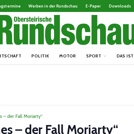
ngstermine
Werben in der Rundschau
E-Paper
Downloads
RTSCHAFT
POLITIK
MOTOR
SPORT
DAS IST
 – der Fall Moriarty“
s – der Fall Moriarty“