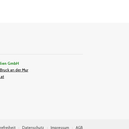
dien GmbH
Bruck an der Mur
.at
In
refreiheit
Datenschutz
Impressum
AGB