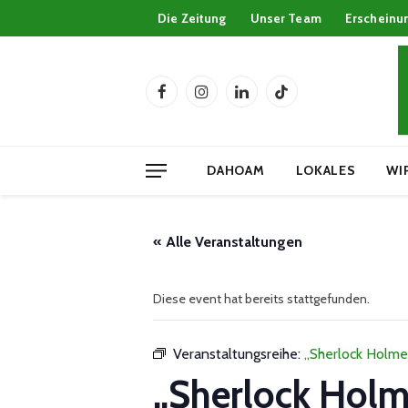
Die Zeitung
Unser Team
Erscheinu
Facebook
Instagram
LinkedIn
TikTok
DAHOAM
LOKALES
WI
« Alle Veranstaltungen
Diese event hat bereits stattgefunden.
Veranstaltungsreihe:
„Sherlock Holmes
„Sherlock Holme