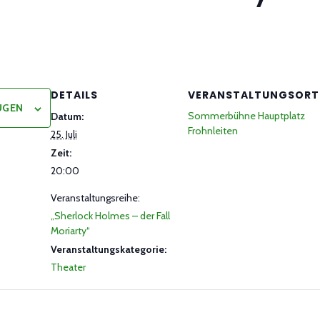
DETAILS
VERANSTALTUNGSORT
ÜGEN
Sommerbühne Hauptplatz
Datum:
Frohnleiten
25. Juli
Zeit:
20:00
Veranstaltungsreihe:
„Sherlock Holmes – der Fall
Moriarty“
Veranstaltungskategorie:
Theater