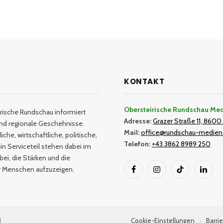
KONTAKT
Obersteirische Rundschau Me
rische Rundschau informiert
Adresse:
Grazer Straße 11, 8600 
und regionale Geschehnisse.
Mail:
office@rundschau-medien
iche, wirtschaftliche, politische,
Telefon:
+43 3862 8989 250
in Serviceteil stehen dabei im
bei, die Stärken und die
er Menschen aufzuzeigen.
Facebook
Instagram
TikTok
Linked
H
Cookie-Einstellungen
Barrie