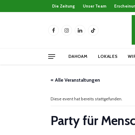
Die Zeitung
Unser Team
Erscheinu
Facebook
Instagram
LinkedIn
TikTok
DAHOAM
LOKALES
WI
« Alle Veranstaltungen
Diese event hat bereits stattgefunden.
Party für Mens