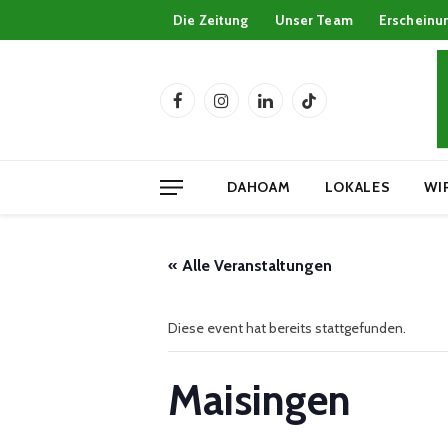
Die Zeitung
Unser Team
Erscheinu
Facebook
Instagram
LinkedIn
TikTok
DAHOAM
LOKALES
WI
« Alle Veranstaltungen
Diese event hat bereits stattgefunden.
Maisingen