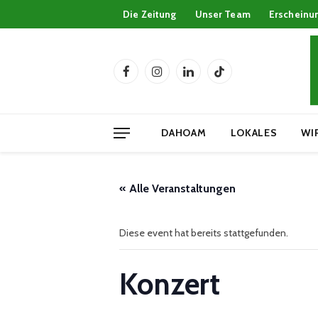
Die Zeitung
Unser Team
Erscheinu
Facebook
Instagram
LinkedIn
TikTok
DAHOAM
LOKALES
WI
« Alle Veranstaltungen
Diese event hat bereits stattgefunden.
Konzert