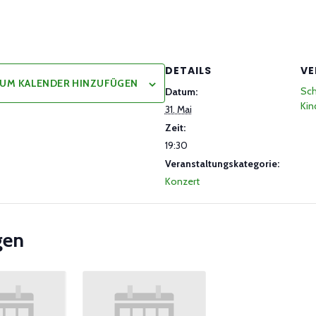
DETAILS
VE
UM KALENDER HINZUFÜGEN
Sch
Datum:
Kin
31. Mai
Zeit:
19:30
Veranstaltungskategorie:
Konzert
gen