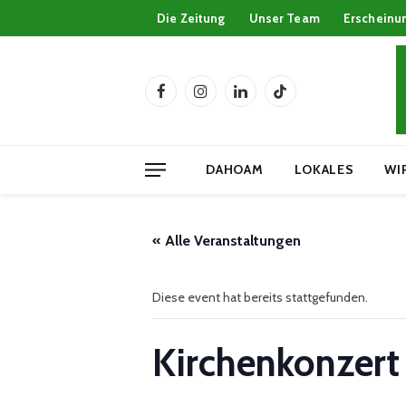
Die Zeitung
Unser Team
Erscheinu
Facebook
Instagram
LinkedIn
TikTok
DAHOAM
LOKALES
WI
« Alle Veranstaltungen
Diese event hat bereits stattgefunden.
Kirchenkonzert