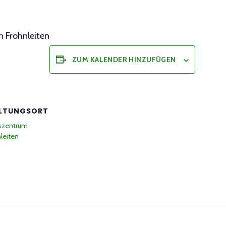
n Frohnleiten
ZUM KALENDER HINZUFÜGEN
LTUNGSORT
gszentrum
nleiten