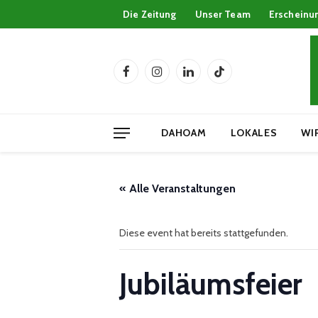
Die Zeitung
Unser Team
Erscheinu
Facebook
Instagram
LinkedIn
TikTok
DAHOAM
LOKALES
WI
« Alle Veranstaltungen
Diese event hat bereits stattgefunden.
Jubiläumsfeier